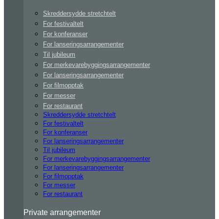
Skreddersydde stretchtelt
For festivaltelt
For konferanser
For lanseringsarrangementer
Til jubileum
For merkevarebyggingsarrangementer
For lanseringsarrangementer
For filmopptak
For messer
For restaurant
Skreddersydde stretchtelt
For festivaltelt
For konferanser
For lanseringsarrangementer
Til jubileum
For merkevarebyggingsarrangementer
For lanseringsarrangementer
For filmopptak
For messer
For restaurant
Private arrangementer