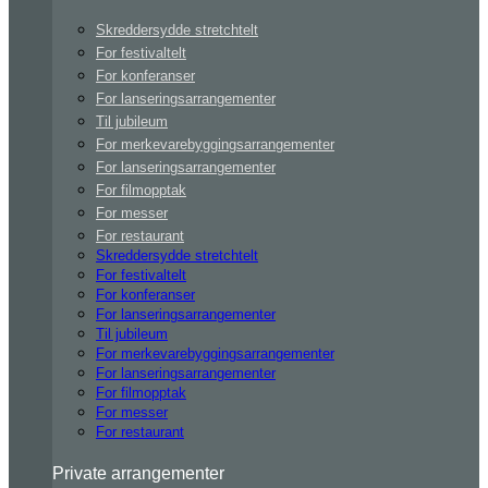
Skreddersydde stretchtelt
For festivaltelt
For konferanser
For lanseringsarrangementer
Til jubileum
For merkevarebyggingsarrangementer
For lanseringsarrangementer
For filmopptak
For messer
For restaurant
Skreddersydde stretchtelt
For festivaltelt
For konferanser
For lanseringsarrangementer
Til jubileum
For merkevarebyggingsarrangementer
For lanseringsarrangementer
For filmopptak
For messer
For restaurant
Private arrangementer