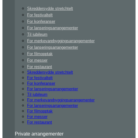
Skreddersydde stretchtelt
For festivaltelt
For konferanser
For lanseringsarrangementer
Til jubileum
For merkevarebyggingsarrangementer
For lanseringsarrangementer
For filmopptak
For messer
For restaurant
Skreddersydde stretchtelt
For festivaltelt
For konferanser
For lanseringsarrangementer
Til jubileum
For merkevarebyggingsarrangementer
For lanseringsarrangementer
For filmopptak
For messer
For restaurant
Private arrangementer