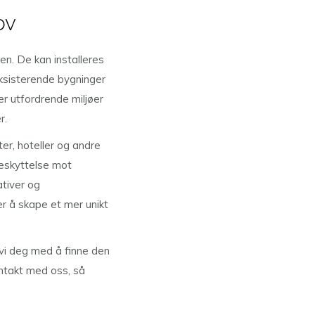
ov
ten. De kan installeres
eksisterende bygninger
r utfordrende miljøer
r.
ter, hoteller og andre
eskyttelse mot
ativer og
r å skape et mer unikt
 vi deg med å finne den
ontakt med oss, så