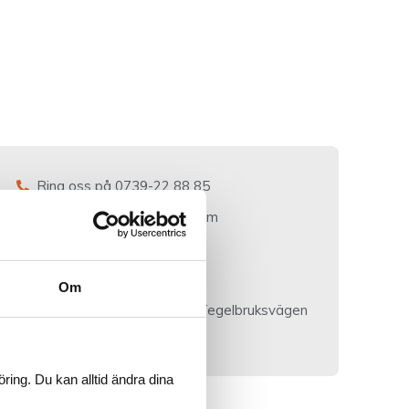
Ring oss på 0739-22 88 85
info@nordicstretchtents.com
Finn oss på Facebook
Følg oss på Instagram
Om
Nordic Stretch Tents AB, Tegelbruksvägen
25, 302 30 Halmstad
ring. Du kan alltid ändra dina