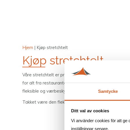
Hjem
|
Kjøp stretchtelt
Kjøp stretchtelt
Våre stretchtelt er produsert av en anerkjent pioner
for alt fra restauranter og hoteller til arrangementsl
fleksible og værbeskyttede utemiljøer.
Samtycke
Takket være den fleksible konstruksjonen kan stretch
Ditt val av cookies
Vi använder cookies för att ge 
inställningar senare.