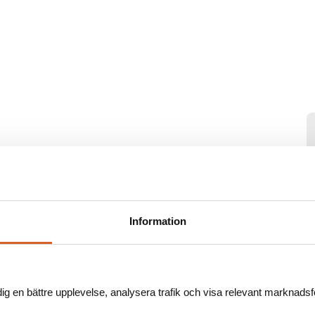
 og ledende produsent innen stretchteltbransjen. De passer
okaler, bedrifter og andre virksomheter som ønsker å skape
Information
teltene tilpasses både stedets forhold og bedriftens behov.
dig en bättre upplevelse, analysera trafik och visa relevant marknadsfö