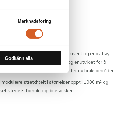
Marknadsföring
s stretchtelt
dusert av en bransjeledende produsent og er av høy
Godkänn alla
ppfyller gjeldende sikkerhetskrav og er utviklet for å
leksible løsninger for et bredt spekter av bruksområder.
d modulære stretchtelt i størrelser opptil 1000 m² og
sset stedets forhold og dine ønsker.