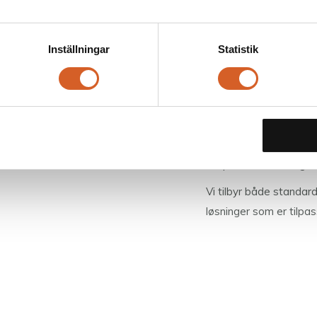
Inställningar
Statistik
Høykvalitet
Våre stretchtelt
er pro
kvalitet. Teltstoffet o
skape slitesterke og f
Vi tilbyr både standar
løsninger som er tilpa