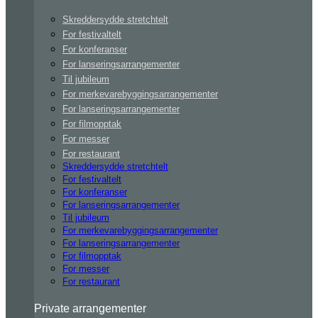
Skreddersydde stretchtelt
For festivaltelt
For konferanser
For lanseringsarrangementer
Til jubileum
For merkevarebyggingsarrangementer
For lanseringsarrangementer
For filmopptak
For messer
For restaurant
Skreddersydde stretchtelt
For festivaltelt
For konferanser
For lanseringsarrangementer
Til jubileum
For merkevarebyggingsarrangementer
For lanseringsarrangementer
For filmopptak
For messer
For restaurant
Private arrangementer