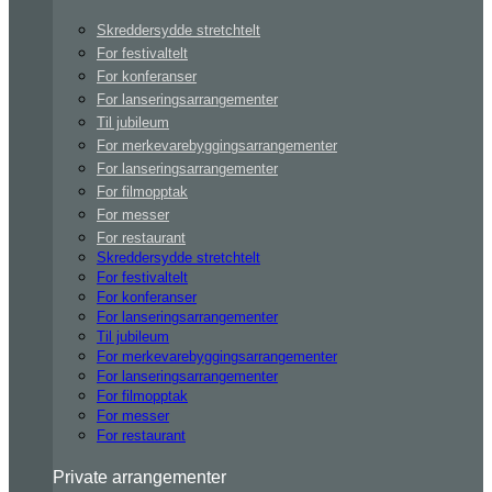
Skreddersydde stretchtelt
For festivaltelt
For konferanser
For lanseringsarrangementer
Til jubileum
For merkevarebyggingsarrangementer
For lanseringsarrangementer
For filmopptak
For messer
For restaurant
Skreddersydde stretchtelt
For festivaltelt
For konferanser
For lanseringsarrangementer
Til jubileum
For merkevarebyggingsarrangementer
For lanseringsarrangementer
For filmopptak
For messer
For restaurant
Private arrangementer