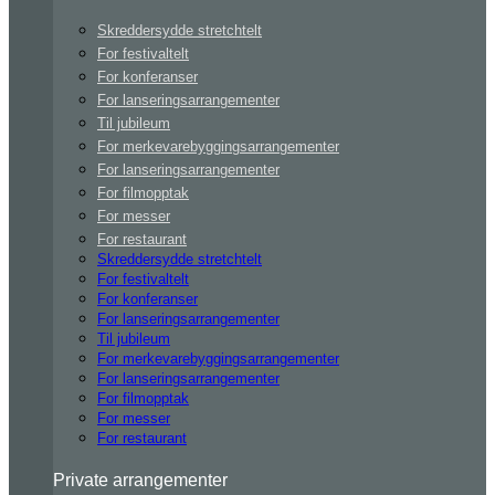
Skreddersydde stretchtelt
For festivaltelt
For konferanser
For lanseringsarrangementer
Til jubileum
For merkevarebyggingsarrangementer
For lanseringsarrangementer
For filmopptak
For messer
For restaurant
Skreddersydde stretchtelt
For festivaltelt
For konferanser
For lanseringsarrangementer
Til jubileum
For merkevarebyggingsarrangementer
For lanseringsarrangementer
For filmopptak
For messer
For restaurant
Private arrangementer