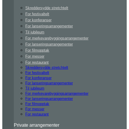
Skreddersydde stretchtelt
For festivaltelt
For konferanser
For lanseringsarrangementer
Til jubileum
For merkevarebyggingsarrangementer
For lanseringsarrangementer
For filmopptak
For messer
For restaurant
Skreddersydde stretchtelt
For festivaltelt
For konferanser
For lanseringsarrangementer
Til jubileum
For merkevarebyggingsarrangementer
For lanseringsarrangementer
For filmopptak
For messer
For restaurant
Private arrangementer