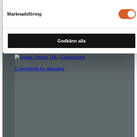
Marknadsföring
Les mer
Godkänn alla
Standard glampingtelt
Et lerretstelt for glamping