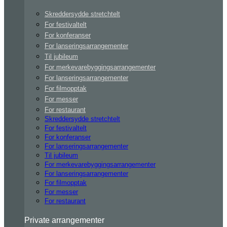
Skreddersydde stretchtelt
For festivaltelt
For konferanser
For lanseringsarrangementer
Til jubileum
For merkevarebyggingsarrangementer
For lanseringsarrangementer
For filmopptak
For messer
For restaurant
Skreddersydde stretchtelt
For festivaltelt
For konferanser
For lanseringsarrangementer
Til jubileum
For merkevarebyggingsarrangementer
For lanseringsarrangementer
For filmopptak
For messer
For restaurant
Private arrangementer