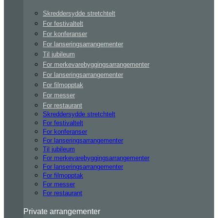
Skreddersydde stretchtelt
For festivaltelt
For konferanser
For lanseringsarrangementer
Til jubileum
For merkevarebyggingsarrangementer
For lanseringsarrangementer
For filmopptak
For messer
For restaurant
Skreddersydde stretchtelt
For festivaltelt
For konferanser
For lanseringsarrangementer
Til jubileum
For merkevarebyggingsarrangementer
For lanseringsarrangementer
For filmopptak
For messer
For restaurant
Private arrangementer