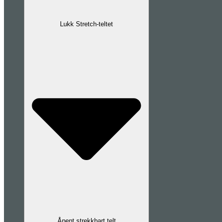
Lukk Stretch-teltet
Åpent strekkbart telt