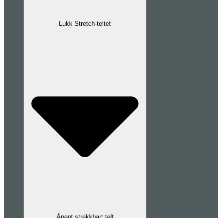
Lukk Stretch-teltet
Åpent strekkbart telt