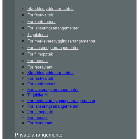
Skreddersydde stretchtelt
For festivaltelt
For konferanser
For lanseringsarrangementer
Til jubileum
For merkevarebyggingsarrangementer
For lanseringsarrangementer
For filmopptak
For messer
For restaurant
Skreddersydde stretchtelt
For festivaltelt
For konferanser
For lanseringsarrangementer
Til jubileum
For merkevarebyggingsarrangementer
For lanseringsarrangementer
For filmopptak
For messer
For restaurant
Private arrangementer