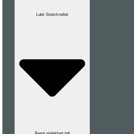
Lukk Stretch-teltet
Åpent strekkbart telt