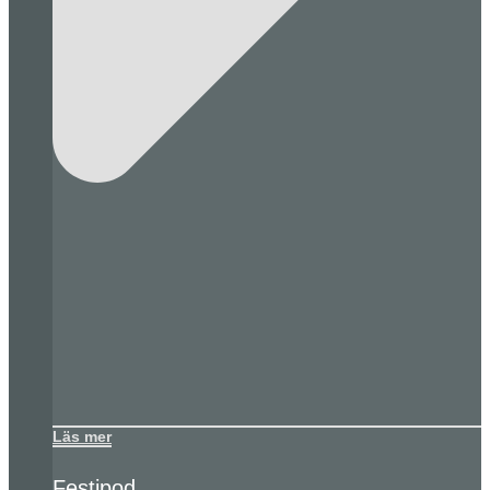
Läs mer
Festipod