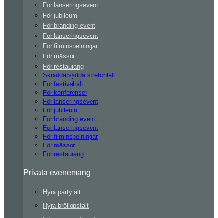
För lanseringsevent
För jubileum
För branding event
För lanseringsevent
För filminspelningar
För mässor
För restaurang
Skräddarsydda stretchtält
För festivaltält
För konferenser
För lanseringsevent
För jubileum
För branding event
För lanseringsevent
För filminspelningar
För mässor
För restaurang
Privata evenemang
Hyra partytält
Hyra bröllopstält