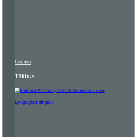
Läs mer
Tälthus
Lyxiga glampingtält