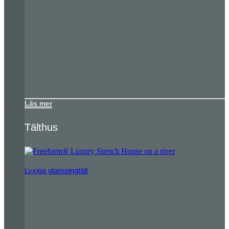
Läs mer
Tälthus
Lyxiga glampingtält