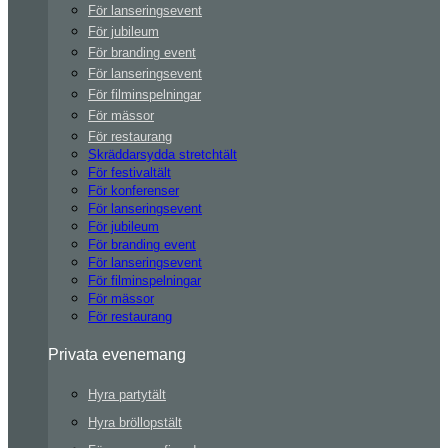
För lanseringsevent
För jubileum
För branding event
För lanseringsevent
För filminspelningar
För mässor
För restaurang
Skräddarsydda stretchtält
För festivaltält
För konferenser
För lanseringsevent
För jubileum
För branding event
För lanseringsevent
För filminspelningar
För mässor
För restaurang
Privata evenemang
Hyra partytält
Hyra bröllopstält