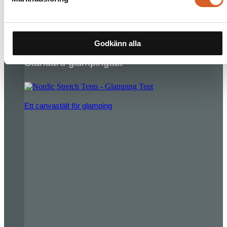
Läs mer
Godkänn alla
Standard glampingtält
Ett canvastält för glamping