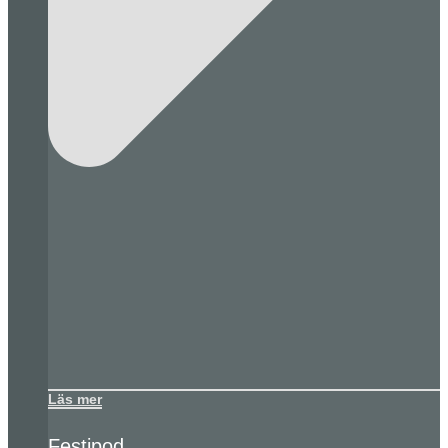
Läs mer
Festipod