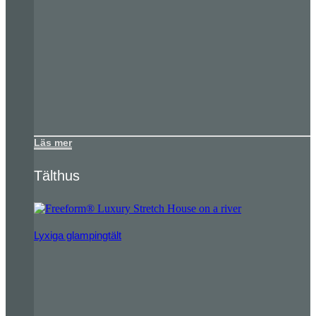
Läs mer
Tälthus
Lyxiga glampingtält