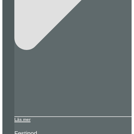
Läs mer
Festipod