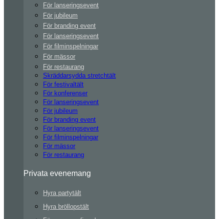
För lanseringsevent
För jubileum
För branding event
För lanseringsevent
För filminspelningar
För mässor
För restaurang
Skräddarsydda stretchtält
För festivaltält
För konferenser
För lanseringsevent
För jubileum
För branding event
För lanseringsevent
För filminspelningar
För mässor
För restaurang
Privata evenemang
Hyra partytält
Hyra bröllopstält