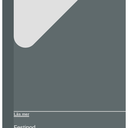
Läs mer
Festipod