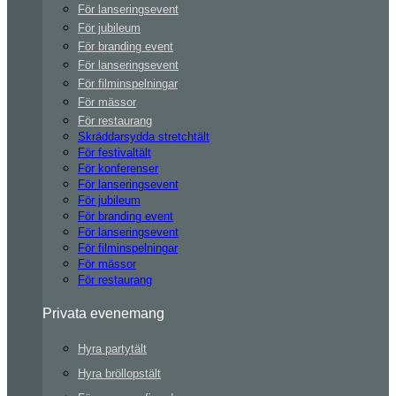
För lanseringsevent
För jubileum
För branding event
För lanseringsevent
För filminspelningar
För mässor
För restaurang
Skräddarsydda stretchtält
För festivaltält
För konferenser
För lanseringsevent
För jubileum
För branding event
För lanseringsevent
För filminspelningar
För mässor
För restaurang
Privata evenemang
Hyra partytält
Hyra bröllopstält