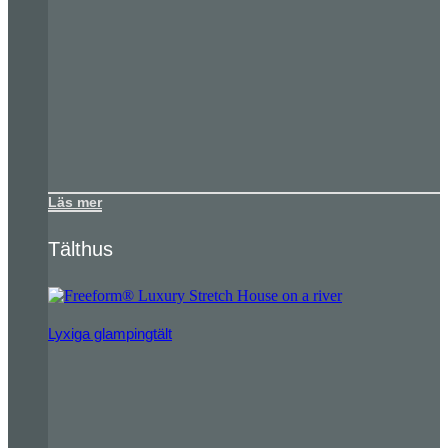
Läs mer
Tälthus
Lyxiga glampingtält