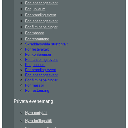
För lanseringsevent
För jubileum
För branding event
För lanseringsevent
För filminspelningar
För mässor
För restaurang
Skräddarsydda stretchtält
För festivaltält
För konferenser
För lanseringsevent
För jubileum
För branding event
För lanseringsevent
För filminspelningar
För mässor
För restaurang
Privata evenemang
Hyra partytält
Hyra bröllopstält