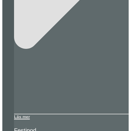
Läs mer
Festipod