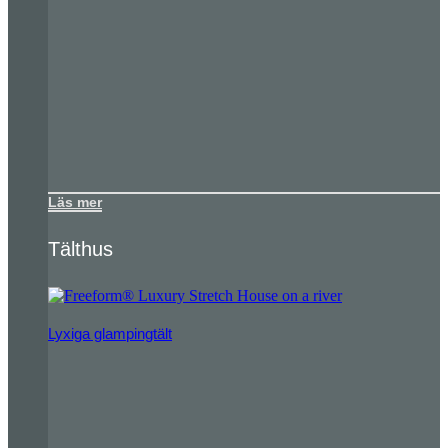
Läs mer
Tälthus
Lyxiga glampingtält