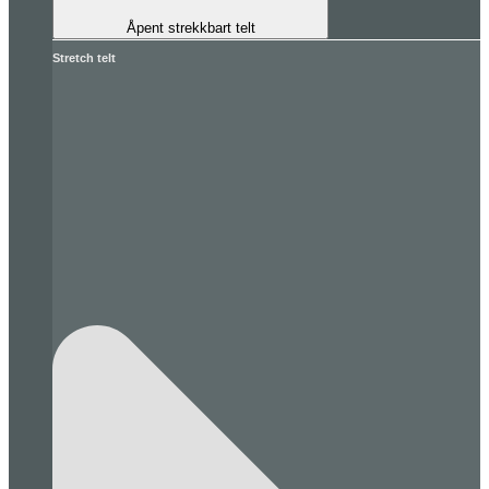
Åpent strekkbart telt
Stretch telt