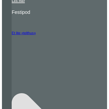
Les mer
Festipod
Et lite «telthus»