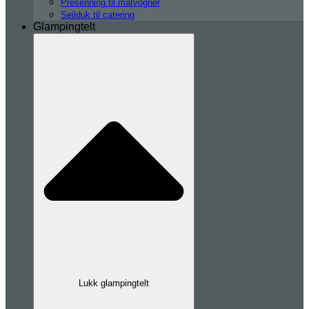
Presenning til matvogner
Seilduk til catering
Glampingtelt
Lukk glampingtelt