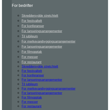
For bedrifter
Skreddersydde stretchtelt
For festivaltelt
For konferanser
For lanseringsarrangementer
Til jubileum
For merkevarebyggingsarrangementer
For lanseringsarrangementer
For filmopptak
For messer
For restaurant
Skreddersydde stretchtelt
For festivaltelt
For konferanser
For lanseringsarrangementer
Til jubileum
For merkevarebyggingsarrangementer
For lanseringsarrangementer
For filmopptak
For messer
For restaurant